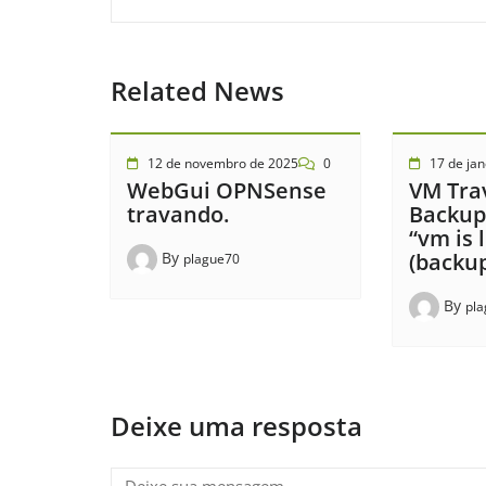
Related News
12 de novembro de 2025
0
17 de jan
WebGui OPNSense
VM Tra
travando.
Backup
“vm is 
By
(backup
plague70
By
pl
Deixe uma resposta