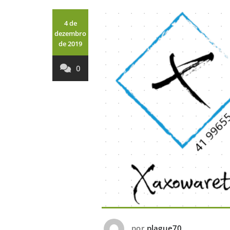
4 de
dezembro
de 2019
0
por
plague70