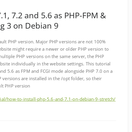
7.1, 7.2 and 5.6 as PHP-FPM &
ig 3 on Debian 9
ault PHP version. Major PHP versions are not 100%
ebsite might require a newer or older PHP version to
 multiple PHP versions on the same server, the PHP
site individually in the website settings. This tutorial
 and 5.6 as FPM and FCGI mode alongside PHP 7.0 on a
versions are installed in the /opt folder, so their
ault PHP version
al/how-to-install-php-5.6-and-7.1-on-debian-9-stretch/