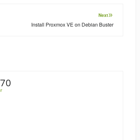
Next
Install Proxmox VE on Debian Buster
e70
r