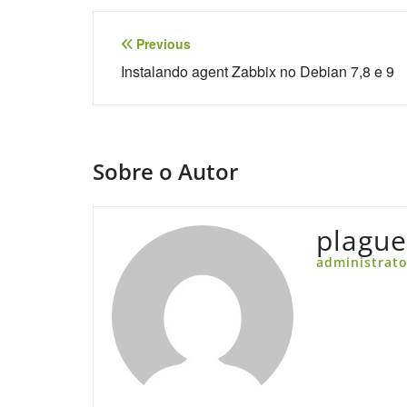
Navegação
Previous
de
Instalando agent Zabbix no Debian 7,8 e 9
Post
Sobre o Autor
plagu
administrato