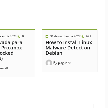
eiro de 2023
0
31 de outubro de 2022
679
vada para
How to Install Linux
 Proxmox
Malware Detect on
locked
Debian
)”
By
plague70
ague70