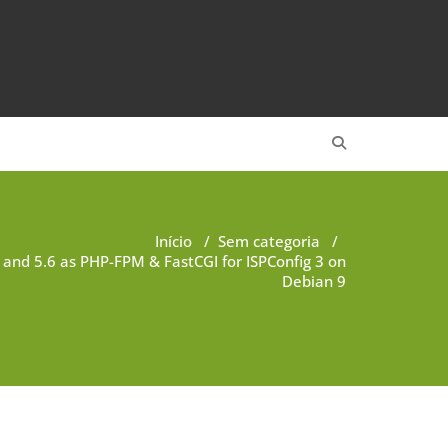
Início
/
Sem categoria
/
2 and 5.6 as PHP-FPM & FastCGI for ISPConfig 3 on
Debian 9