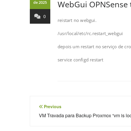
WebGui OPNSense t
de 2025
0
reistart no webgui.
/usr/local/etc/rc.restart_webgui
depois um restart no serviço de cro
service configd restart
Navegação
Previous
de
VM Travada para Backup Proxmox “vm is lo
Post