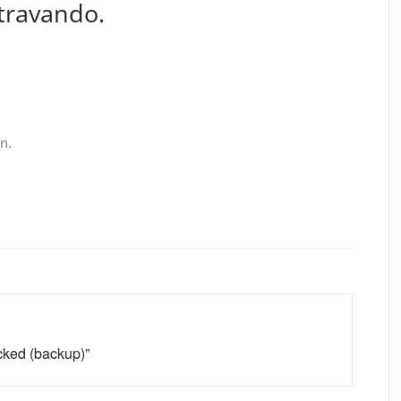
ravando.
n.
cked (backup)”