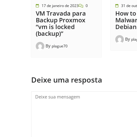
17 de janeiro de 2023
0
31 de ou
VM Travada para
How to 
Backup Proxmox
Malwar
“vm is locked
Debian
(backup)”
By
pl
By
plague70
Deixe uma resposta