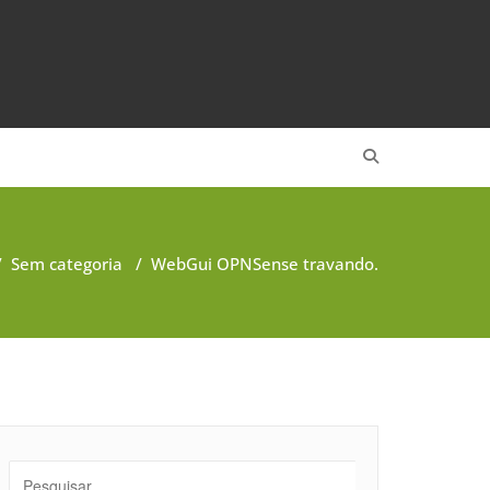
/
Sem categoria
/
WebGui OPNSense travando.