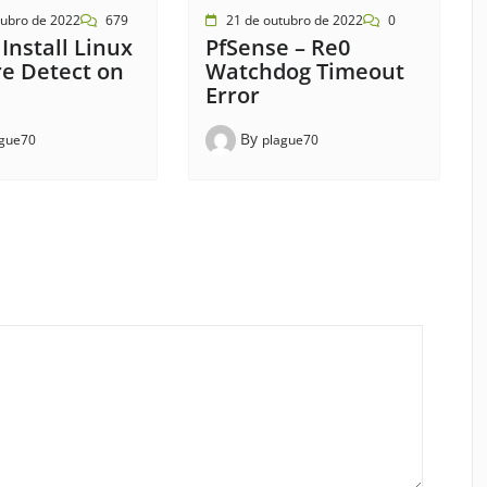
tubro de 2022
679
21 de outubro de 2022
0
Install Linux
PfSense – Re0
e Detect on
Watchdog Timeout
Error
By
ague70
plague70