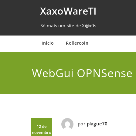
Skip
XaxoWareTI
to
content
Só mais um site de X@x0s
Início
Rollercoin
WebGui OPNSense 
por
plague70
12 de
novembro