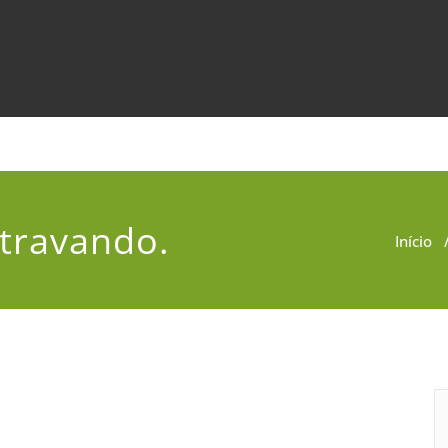
travando.
Início