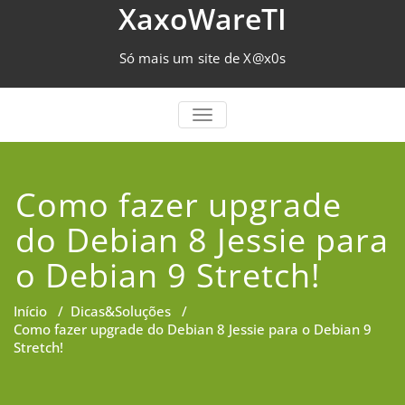
Skip
XaxoWareTI
to
content
Só mais um site de X@x0s
TOGGLE NAVIGATION
Como fazer upgrade
do Debian 8 Jessie para
o Debian 9 Stretch!
Início
/
Dicas&Soluções
/
Como fazer upgrade do Debian 8 Jessie para o Debian 9
Stretch!