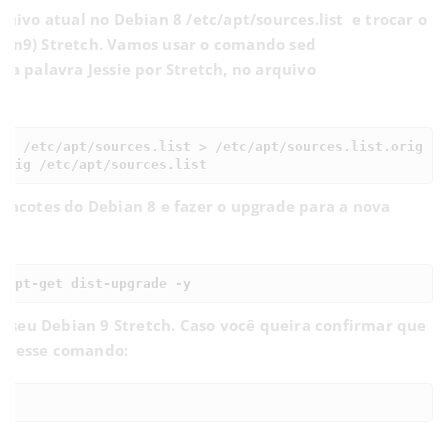
quivo atual no Debian 8 /etc/apt/sources.list e trocar o
ian9) Stretch. Vamos usar o comando sed
i a palavra Jessie por Stretch, no arquivo
g' /etc/apt/sources.list > /etc/apt/sources.list.orig

orig /etc/apt/sources.list
 pacotes do Debian 8 e fazer o upgrade para a nova
 apt-get dist-upgrade -y
r o seu Debian 9 Stretch. Caso você queira confirmar que
se esse comando: