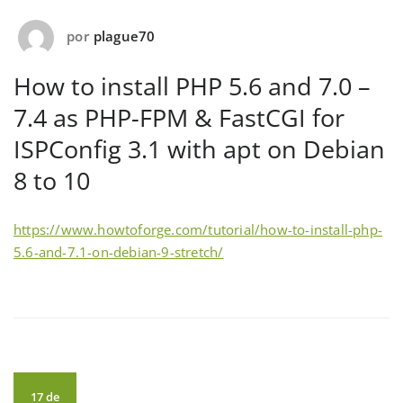
por
plague70
How to install PHP 5.6 and 7.0 –
7.4 as PHP-FPM & FastCGI for
ISPConfig 3.1 with apt on Debian
8 to 10
https://www.howtoforge.com/tutorial/how-to-install-php-
5.6-and-7.1-on-debian-9-stretch/
17 de