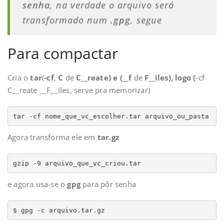
senha
, na verdade o arquivo será
transformado num
.gpg
, segue
Para compactar
Cria o
tar
(
-cf
,
C
de
C__reate) e (__f
de
F__iles), logo (
-cf
C__reate __F__iles, serve pra memorizar)
tar -cf nome_que_vc_escolher.tar arquivo_ou_pasta
Agora transforma ele em
tar.gz
gzip -9 arquivo_que_vc_criou.tar
e agora usa-se o
gpg
para pôr senha
$ gpg -c arquivo.tar.gz