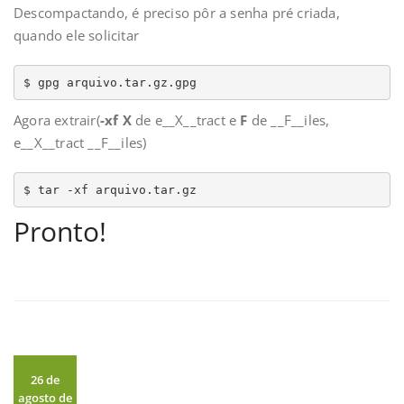
Descompactando, é preciso pôr a senha pré criada,
quando ele solicitar
$ gpg arquivo.tar.gz.gpg
Agora extrair(
-xf X
de e__X__tract e
F
de __F__iles,
e__X__tract __F__iles)
$ tar -xf arquivo.tar.gz
Pronto!
26 de
agosto de