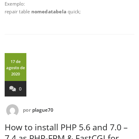
Exemplo:
repair table
nomedatabela
quick;
17 de
agosto de
2020
0
por
plague70
How to install PHP 5.6 and 7.0 –
7.4 as PHP-FPM & FastCGI for