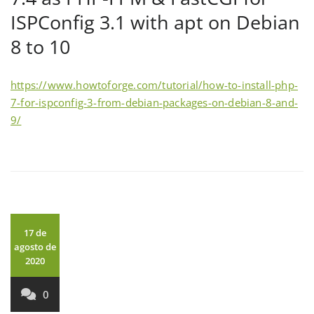
ISPConfig 3.1 with apt on Debian
8 to 10
https://www.howtoforge.com/tutorial/how-to-install-php-
7-for-ispconfig-3-from-debian-packages-on-debian-8-and-
9/
17 de
agosto de
2020
0