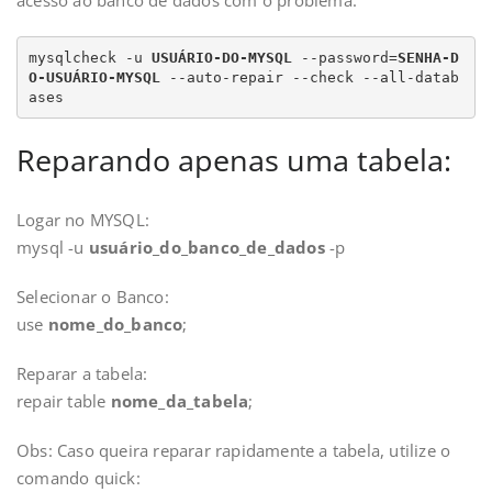
acesso ao banco de dados com o problema.
mysqlcheck -u 
USUÁRIO-DO-MYSQL
 --password=
SENHA-D
O-USUÁRIO-MYSQL
 --auto-repair --check --all-datab
ases
Reparando apenas uma tabela:
Logar no MYSQL:
mysql -u
usuário_do_banco_de_dados
-p
Selecionar o Banco:
use
nome_do_banco
;
Reparar a tabela:
repair table
nome_da_tabela
;
Obs: Caso queira reparar rapidamente a tabela, utilize o
comando quick: