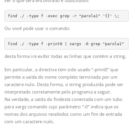
ver o que será encontrado e substituído:
find ./ -type f -exec grep -r "parola1" '{}' \;
Ou você pode usar o comando:
find ./ -type f -print0 | xargs -0 grep "parola1"
desta forma irá exibir todas as linhas que contêm a string.
Em particular, a directiva tem sido usado “-print0” que
permite a saída do nome completo terminada por um
caractere nulo. Desta forma, o string produzida pode ser
interpretado corretamente pelo programa a seguir.
Na verdade, a saída do findestá conectada com um tubo
para xargs comando cujo parâmetro “-0” indica que os
nomes dos arquivos recebidos como um fim de entrada
com um caractere nulo.