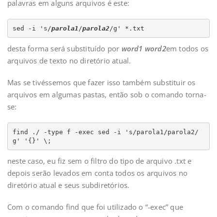
palavras em alguns arquivos é este:
sed -i 's/
parola1
/
parola2
/g' *.txt
desta forma será substituído por
word1 word2
em todos os
arquivos de texto no diretório atual.
Mas se tivéssemos que fazer isso também substituir os
arquivos em algumas pastas, então sob o comando torna-
se:
find ./ -type f -exec sed -i 's/parola1/parola2/
g' '{}' \;
neste caso, eu fiz sem o filtro do tipo de arquivo .txt e
depois serão levados em conta todos os arquivos no
diretório atual e seus subdiretórios.
Com o comando find que foi utilizado o “-exec” que