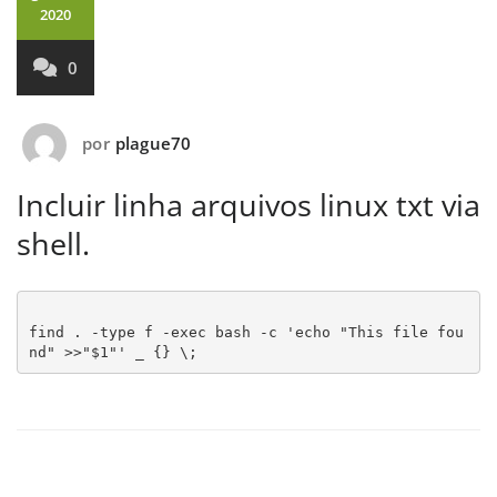
2020
0
por
plague70
Incluir linha arquivos linux txt via
shell.
find . -type f -exec bash -c 'echo "This file fou
nd" >>"$1"' _ {} \;