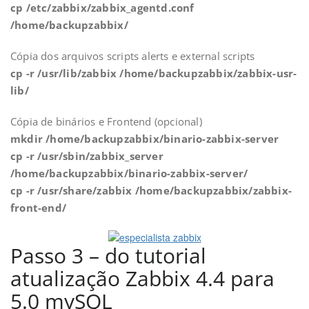
cp /etc/zabbix/zabbix_agentd.conf
/home/backupzabbix/
Cópia dos arquivos scripts alerts e external scripts
cp -r /usr/lib/zabbix /home/backupzabbix/zabbix-usr-
lib/
Cópia de binários e Frontend (opcional)
mkdir /home/backupzabbix/binario-zabbix-server
cp -r /usr/sbin/zabbix_server
/home/backupzabbix/binario-zabbix-server/
cp -r /usr/share/zabbix /home/backupzabbix/zabbix-
front-end/
Passo 3 – do tutorial
atualização Zabbix 4.4 para
5.0 mySQL