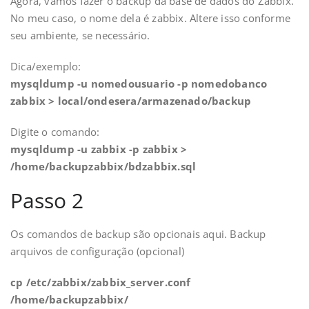
Agora, vamos fazer o backup da base de dados do Zabbix.
No meu caso, o nome dela é zabbix. Altere isso conforme
seu ambiente, se necessário.
Dica/exemplo:
mysqldump -u nomedousuario -p nomedobanco
zabbix > local/ondesera/armazenado/backup
Digite o comando:
mysqldump -u zabbix -p zabbix >
/home/backupzabbix/bdzabbix.sql
Passo 2
Os comandos de backup são opcionais aqui. Backup
arquivos de configuração (opcional)
cp /etc/zabbix/zabbix_server.conf
/home/backupzabbix/