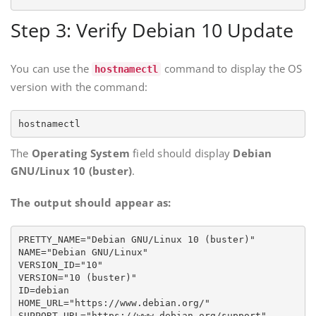
Step 3: Verify Debian 10 Update
You can use the
command to display the OS
hostnamectl
version with the command:
hostnamectl
The
Operating System
field should display
Debian
GNU/Linux 10 (buster)
.
The output should appear as:
PRETTY_NAME="Debian GNU/Linux 10 (buster)"

NAME="Debian GNU/Linux"

VERSION_ID="10"

VERSION="10 (buster)"

ID=debian

HOME_URL="https://www.debian.org/"

SUPPORT_URL="https://www.debian.org/support"
