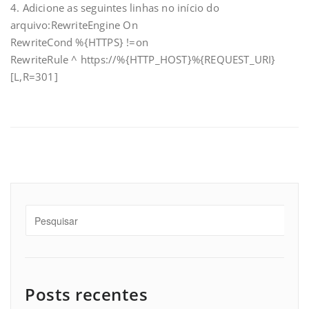
4. Adicione as seguintes linhas no início do
arquivo:RewriteEngine On
RewriteCond %{HTTPS} !=on
RewriteRule ^ https://%{HTTP_HOST}%{REQUEST_URI}
[L,R=301]
Posts recentes