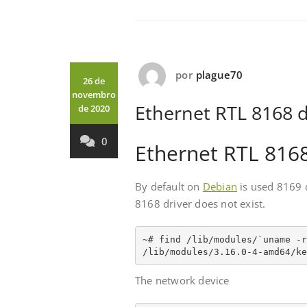
por
plague70
26 de
novembro
Ethernet RTL 8168 d
de 2020
0
Ethernet RTL 8168
By default on
Debian
is used 8169 
8168 driver does not exist.
~# find /lib/modules/`uname -r
The network device