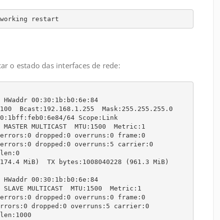
working restart
ar o estado das interfaces de rede:
 HWaddr 00:30:1b:b0:6e:84

 HWaddr 00:30:1b:b0:6e:84
