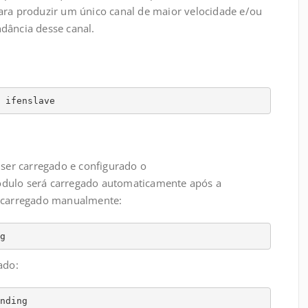
ara produzir um único canal de maior velocidade e/ou
dância desse canal.
 ifenslave
ser carregado e configurado o
ódulo será carregado automaticamente após a
r carregado manualmente:
g
ado:
nding
