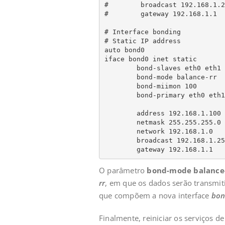
#        broadcast 192.168.1.25
#        gateway 192.168.1.1

# Interface bonding

# Static IP address

auto bond0

iface bond0 inet static

        bond-slaves eth0 eth1

        bond-mode balance-rr

        bond-miimon 100

        bond-primary eth0 eth1

        address 192.168.1.100

        netmask 255.255.255.0

        network 192.168.1.0

        broadcast 192.168.1.255

        gateway 192.168.1.1
O parâmetro
bond-mode balance
rr
, em que os dados serão transmiti
que compõem a nova interface
bon
Finalmente, reiniciar os serviços de