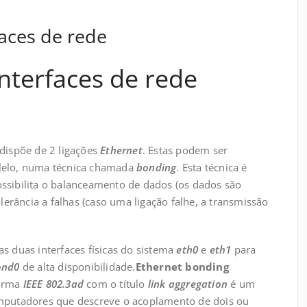
aces de rede
nterfaces de rede
 dispõe de 2 ligações
Ethernet
. Estas podem ser
alelo, numa técnica chamada
bonding
. Esta técnica é
ssibilita o balanceamento de dados (os dados são
olerância a falhas (caso uma ligação falhe, a transmissão
s duas interfaces físicas do sistema
eth0
e
eth1
para
ond0
de alta disponibilidade.
Ethernet bonding
norma
IEEE 802.3ad
com o título
link aggregation
é um
omputadores que descreve o acoplamento de dois ou