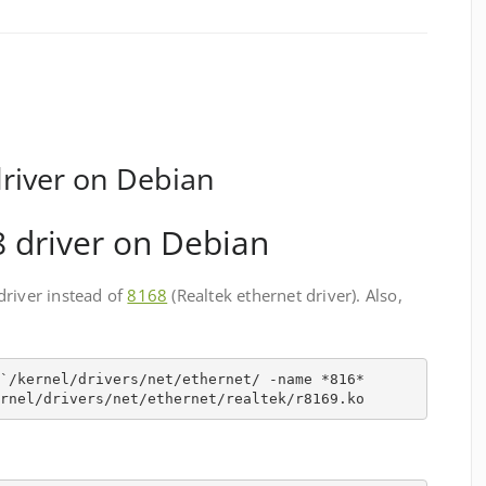
river on Debian
 driver on Debian
driver instead of
8168
(Realtek ethernet driver). Also,
`/kernel/drivers/net/ethernet/ -name *816*
