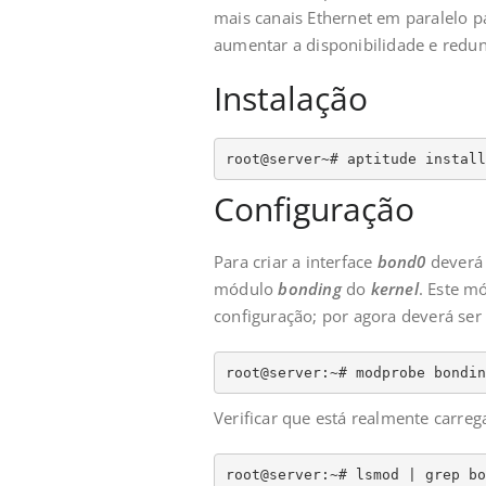
mais canais Ethernet em paralelo p
aumentar a disponibilidade e redun
Instalação
root@server~# aptitude install
Configuração
Para criar a interface
bond0
deverá 
módulo
bonding
do
kernel
. Este m
configuração; por agora deverá se
root@server:~# modprobe bondin
Verificar que está realmente carreg
root@server:~# lsmod | grep bo