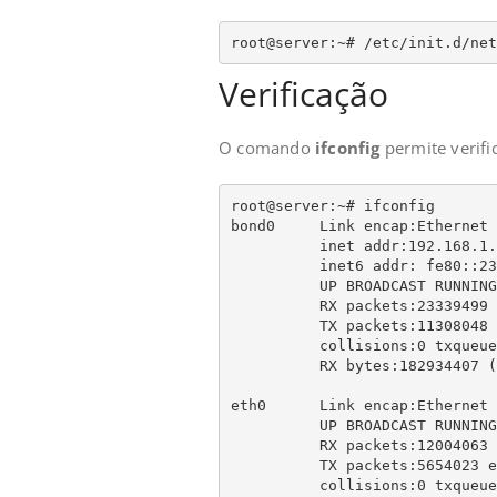
root@server:~# /etc/init.d/net
Verificação
O comando
ifconfig
permite verific
root@server:~# ifconfig

bond0     Link encap:Ethernet 
          inet addr:192.168.1.100  Bcast:192.168.1.255  Mask:255.255.255.0

          inet6 addr: fe80::230:1bff:feb0:6e84/64 Scope:Link

          UP BROADCAST RUNNING MASTER MULTICAST  MTU:1500  Metric:1

          RX packets:23339499 errors:0 dropped:0 overruns:0 frame:0

          TX packets:11308048 errors:0 dropped:0 overruns:5 carrier:0

          collisions:0 txqueuelen:0

          RX bytes:182934407 (174.4 MiB)  TX bytes:1008040228 (961.3 MiB)

eth0      Link encap:Ethernet 
          UP BROADCAST RUNNING SLAVE MULTICAST  MTU:1500  Metric:1

          RX packets:12004063 errors:0 dropped:0 overruns:0 frame:0

          TX packets:5654023 errors:0 dropped:0 overruns:5 carrier:0

          collisions:0 txqueuelen:1000
