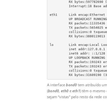
          RX bytes:597782690 (570.0 MiB)  TX bytes:519229722 (495.1 MiB)

          Interrupt:18 Base address:0xa000

eth1      Link encap:Ethernet 
          UP BROADCAST RUNNING SLAVE MULTICAST  MTU:1500  Metric:1

          RX packets:11335436 errors:0 dropped:0 overruns:0 frame:0

          TX packets:5654025 errors:0 dropped:0 overruns:0 carrier:0

          collisions:0 txqueuelen:1000

          RX bytes:3880119013 (3.6 GiB)  TX bytes:488810506 (466.1 MiB)

lo        Link encap:Local Loo
          inet addr:127.0.0.1  Mask:255.0.0.0

          inet6 addr: ::1/128 Scope:Host

          UP LOOPBACK RUNNING  MTU:16436  Metric:1

          RX packets:193243 errors:0 dropped:0 overruns:0 frame:0

          TX packets:193243 errors:0 dropped:0 overruns:0 carrier:0

          collisions:0 txqueuelen:0

          RX bytes:3160
A interface
bond0
tem atribuído um 
(
bond0
,
eth0
e
eth1
) têm o mesmo e
sejam “vistas” pelo resto da rede