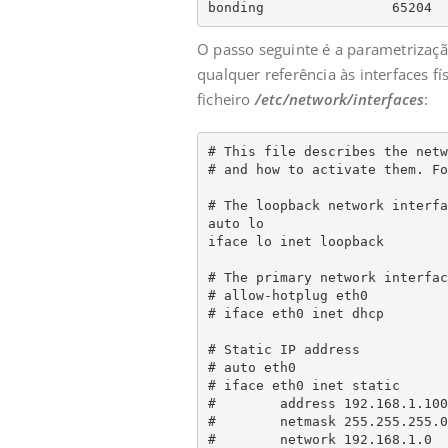
bonding                65204  
O passo seguinte é a parametrizaçã
qualquer referência às interfaces fí
ficheiro
/etc/network/interfaces
:
# This file describes the netw
# and how to activate them. Fo
# The loopback network interfac
auto lo

iface lo inet loopback

# The primary network interface
# allow-hotplug eth0

# iface eth0 inet dhcp

# Static IP address

# auto eth0

# iface eth0 inet static

#        address 192.168.1.100

#        netmask 255.255.255.0

#        network 192.168.1.0
