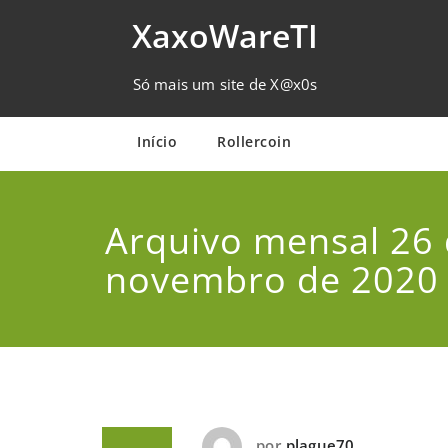
Skip
XaxoWareTI
to
content
Só mais um site de X@x0s
Início
Rollercoin
Arquivo mensal 26
novembro de 2020
por
plague70