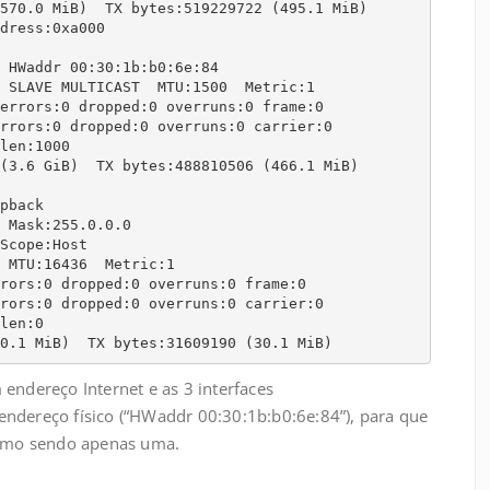
 HWaddr 00:30:1b:b0:6e:84

pback

9190 (30.1 MiB)  TX bytes:31609190 (30.1 MiB)
endereço Internet e as 3 interfaces
ndereço físico (“HWaddr 00:30:1b:b0:6e:84”), para que
 como sendo apenas uma.