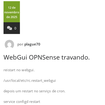
12 de
novembro
de 2025
0
por
plague70
WebGui OPNSense travando.
reistart no webgui.
/usr/local/etc/rc.restart_webgui
depois um restart no serviço de cron.
service configd restart