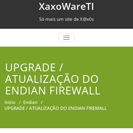
Skip
XaxoWareTI
to
content
Só mais um site de X@x0s
TOGGLE NAVIGATION
UPGRADE /
ATUALIZAÇÃO DO
ENDIAN FIREWALL
Início
/
Endian
/
UPGRADE / ATUALIZAÇÃO DO ENDIAN FIREWALL