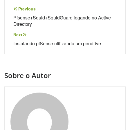
Navegação
Previous
de
Pfsense+Squid+SquidGuard logando no Active
Directory
Post
Next
Instalando pfSense utilizando um pendrive.
Sobre o Autor