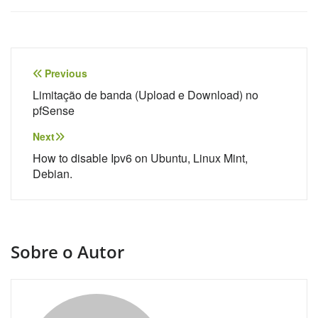
Navegação
Previous
de
Limitação de banda (Upload e Download) no
pfSense
Post
Next
How to disable Ipv6 on Ubuntu, Linux Mint,
Debian.
Sobre o Autor