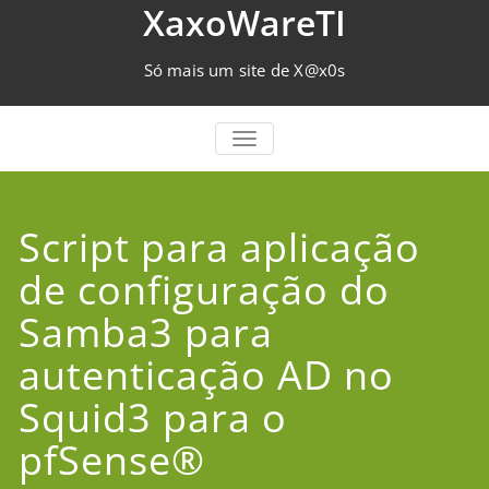
Skip
XaxoWareTI
to
content
Só mais um site de X@x0s
TOGGLE NAVIGATION
Script para aplicação
de configuração do
Samba3 para
autenticação AD no
Squid3 para o
pfSense®