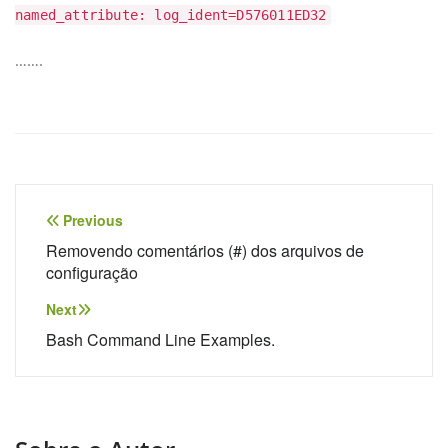
named_attribute: log_ident=D576011ED32
…….
Navegação
Previous
de
Removendo comentários (#) dos arquivos de
configuração
Post
Next
Bash Command Line Examples.