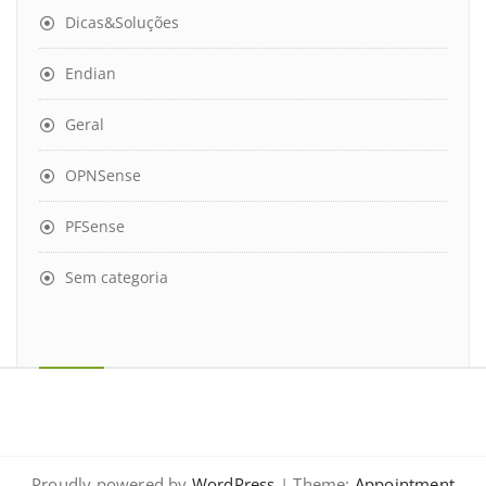
Dicas&Soluções
Endian
Geral
OPNSense
PFSense
Sem categoria
Proudly powered by
WordPress
| Theme:
Appointment