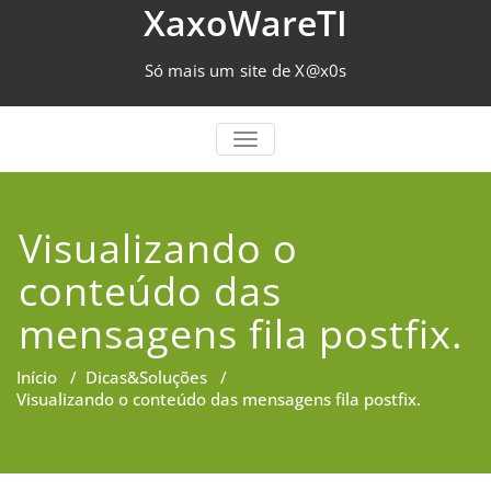
Skip
XaxoWareTI
to
content
Só mais um site de X@x0s
TOGGLE NAVIGATION
Visualizando o
conteúdo das
mensagens fila postfix.
Início
/
Dicas&Soluções
/
Visualizando o conteúdo das mensagens fila postfix.