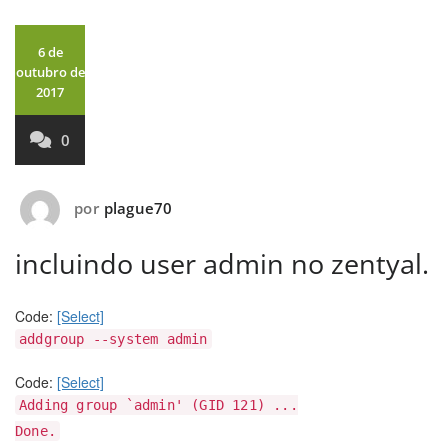
6 de
outubro de
2017
0
por
plague70
incluindo user admin no zentyal.
Code:
[Select]
addgroup --system admin
Code:
[Select]
Adding group `admin' (GID 121) ...
Done.