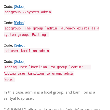
Code:
[Select]
addgroup --system admin
Code:
[Select]
addgroup: The group `admin' already exists as a
system group. Exiting.
Code:
[Select]
adduser kamilion admin
Code:
[Select]
Adding user `kamilion' to group `admin' ...
Adding user kamilion to group admin
Done.
In this case, admin is a local group, and kamilion is a
zentyal ldap user.
OPTIONALLY, allow sudo access for ‘admin’ group users: