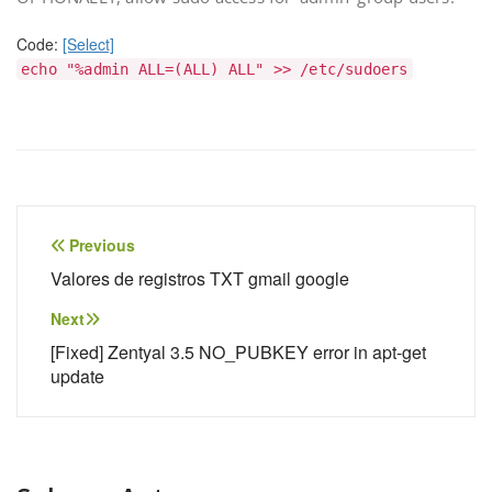
Code:
[Select]
echo "%admin ALL=(ALL) ALL" >> /etc/sudoers
Navegação
Previous
de
Valores de registros TXT gmail google
Post
Next
[Fixed] Zentyal 3.5 NO_PUBKEY error in apt-get
update