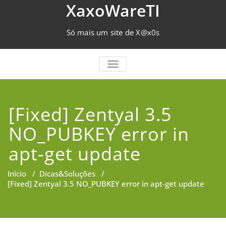
Skip
XaxoWareTI
to
content
Só mais um site de X@x0s
TOGGLE NAVIGATION
[Fixed] Zentyal 3.5
NO_PUBKEY error in
apt-get update
Início
/
Dicas&Soluções
/
[Fixed] Zentyal 3.5 NO_PUBKEY error in apt-get update