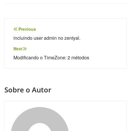
Navegação
Previous
de
incluindo user admin no zentyal.
Post
Next
Modificando o TimeZone: 2 métodos
Sobre o Autor