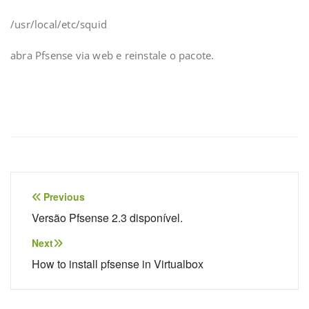
/usr/local/etc/squid
abra Pfsense via web e reinstale o pacote.
Navegação
Previous
de
Versão Pfsense 2.3 disponível.
Post
Next
How to install pfsense in Virtualbox