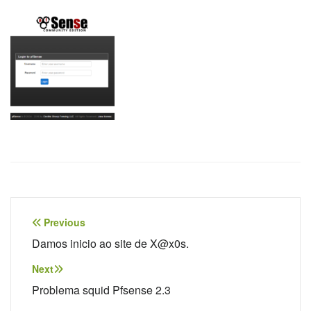
Navegação
Previous
de
Damos inicio ao site de X@x0s.
Post
Next
Problema squid Pfsense 2.3