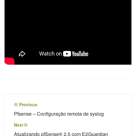
Navegação
Previous
de
Pfsense – Configuração remota de syslog
Post
Next
Atualizando pfSense® 2.5 com E2Guardian