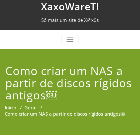
Skip
XaxoWareTI
to
content
Só mais um site de X@x0s
TOGGLE NAVIGATION
Como criar um NAS a
partir de discos rígidos
antigos￼
Início
/
Geral
/
Como criar um NAS a partir de discos rígidos antigos￼