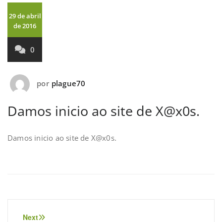
29 de abril
de 2016
0
por
plague70
Damos inicio ao site de X@x0s.
Damos inicio ao site de X@x0s.
Navegação
Next